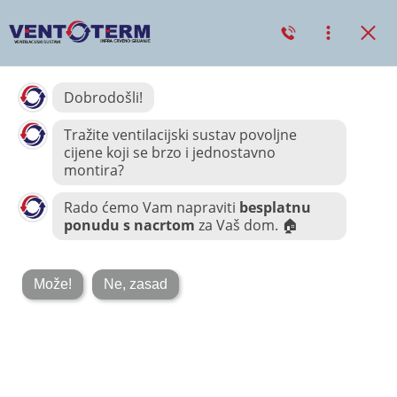
Ventilacijski
sustavi SIKU:
- Bez vlage i
plijesni
- 24/7 svjež zrak